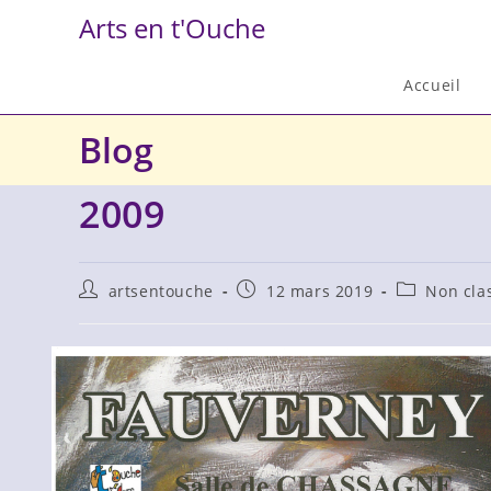
Skip
Arts en t'Ouche
to
content
Accueil
Blog
2009
Auteur/autrice
Publication
Post
artsentouche
12 mars 2019
Non cla
de
publiée :
category:
la
publication :