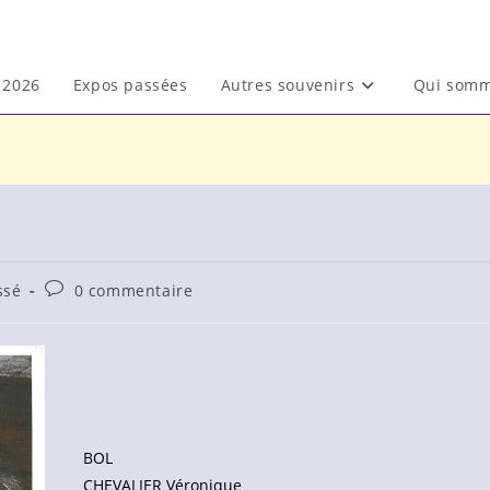
2026
Expos passées
Autres souvenirs
Qui somm
Commentaires
ssé
0 commentaire
de
la
publication :
BOL
CHEVALIER Véronique