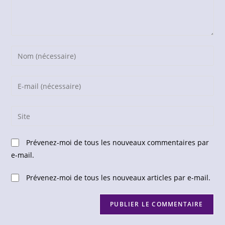
Enter
your
name
Enter
or
your
username
email
Saisir
to
address
l’URL
comment
to
de
Prévenez-moi de tous les nouveaux commentaires par
comment
votre
e-mail.
site
(facultatif)
Prévenez-moi de tous les nouveaux articles par e-mail.