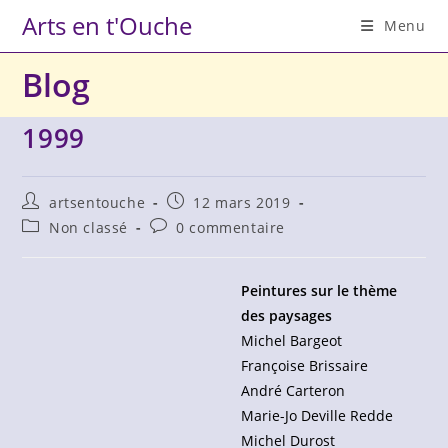
Skip
Arts en t'Ouche
Menu
to
content
Blog
1999
Auteur/autrice
Publication
artsentouche
12 mars 2019
de
publiée :
Post
Commentaires
Non classé
0 commentaire
la
category:
de
publication :
la
publication :
Peintures sur le thème
des paysages
Michel Bargeot
Françoise Brissaire
André Carteron
Marie-Jo Deville Redde
Michel Durost