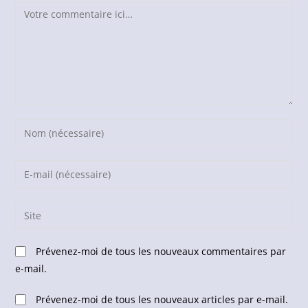
Comment
Enter
your
name
Enter
or
your
username
email
Saisir
to
address
l’URL
comment
to
de
Prévenez-moi de tous les nouveaux commentaires par
comment
votre
e-mail.
site
(facultatif)
Prévenez-moi de tous les nouveaux articles par e-mail.