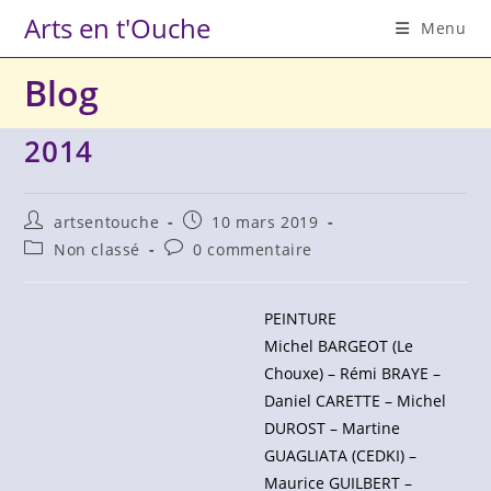
Skip
Arts en t'Ouche
Menu
to
content
Blog
2014
Auteur/autrice
Publication
artsentouche
10 mars 2019
de
publiée :
Post
Commentaires
Non classé
0 commentaire
la
category:
de
publication :
la
publication :
PEINTURE
Michel BARGEOT (Le
Chouxe) – Rémi BRAYE –
Daniel CARETTE – Michel
DUROST – Martine
GUAGLIATA (CEDKI) –
Maurice GUILBERT –