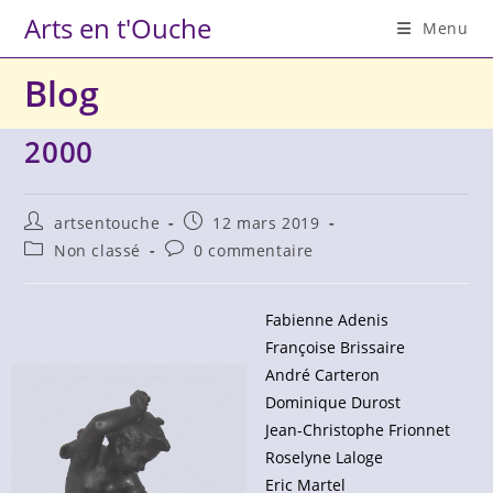
Skip
Arts en t'Ouche
Menu
to
content
Blog
2000
Auteur/autrice
Publication
artsentouche
12 mars 2019
de
publiée :
Post
Commentaires
Non classé
0 commentaire
la
category:
de
publication :
la
publication :
Fabienne Adenis
Françoise Brissaire
André Carteron
Dominique Durost
Jean-Christophe Frionnet
Roselyne Laloge
Eric Martel