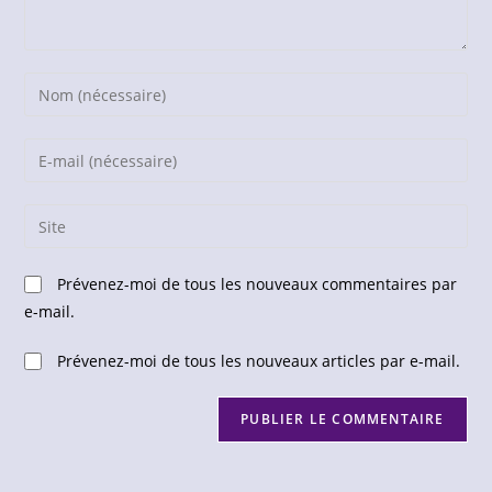
Enter
your
name
Enter
or
your
username
email
Saisir
to
address
l’URL
comment
to
de
Prévenez-moi de tous les nouveaux commentaires par
comment
votre
e-mail.
site
(facultatif)
Prévenez-moi de tous les nouveaux articles par e-mail.