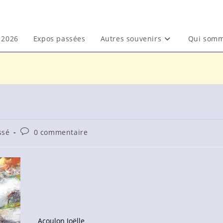
2026
Expos passées
Autres souvenirs
Qui somm
Commentaires
ssé
0 commentaire
de
la
publication :
Acoulon Joëlle