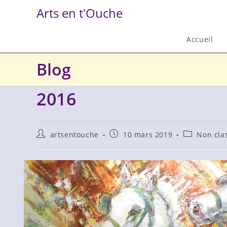
Skip
Arts en t'Ouche
to
content
Accueil
Blog
2016
Auteur/autrice
Publication
Post
artsentouche
10 mars 2019
Non cla
de
publiée :
category:
la
publication :